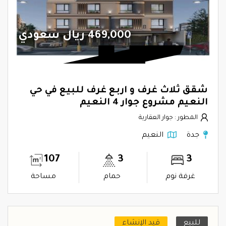
469,000 ريال سعودي
شقق ثلاث غرف و اربع غرف للبيع في حي
النعيم مشروع جوار 4 النعيم
المطور : جوار العقارية
جدة
النعيم
107
3
3
غرفة نوم
حمام
مساحة
للبيع
قيد الإنشاء