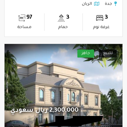
جدة
الريان
97
3
3
غرفة نوم
حمام
مساحة
للبيع
جاهز
2,300,000 ريال سعودي