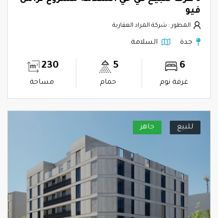
فيو
المطور : شركة المراد العقارية
جدة
السلامة
230
5
6
غرفة نوم
حمام
مساحة
للبيع
جاهز