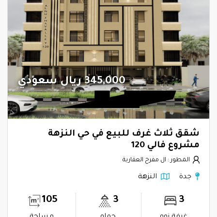
345,000 ريال سعودي
شقق ثلاث غرف للبيع في حي النزهة
مشروع فالي 120
المطور : ال مفرح العقارية
جدة
النزهة
105
3
3