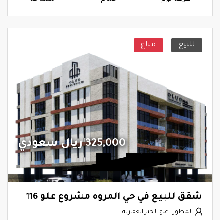
غرفة نوم
حمام
مساحة
للبيع
مباع
325,000 ريال سعودي
شقق للبيع في حي المروه مشروع علو 116
المطور : علو الخير العقارية