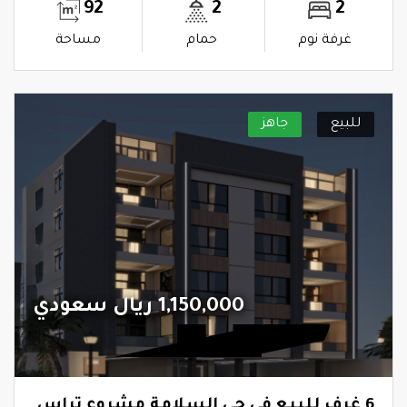
92
2
2
غرفة نوم
حمام
مساحة
للبيع
جاهز
1,150,000 ريال سعودي
6 غرف للبيع في حي السلامة مشروع تراس