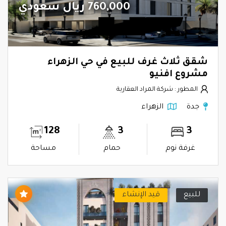
760,000 ريال سعودي
شقق ثلاث غرف للبيع في حي الزهراء
مشروع افنيو
المطور : شركة المراد العقارية
جدة
الزهراء
128
3
3
غرفة نوم
حمام
مساحة
للبيع
قيد الإنشاء