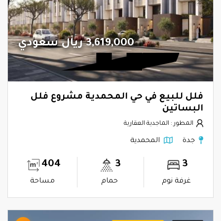
3,619,000 ريال سعودي
فلل للبيع في حي المحمدية مشروع فلل
البساتين
المطور : الماجدية العقارية
جدة
المحمدية
404
3
3
غرفة نوم
حمام
مساحة