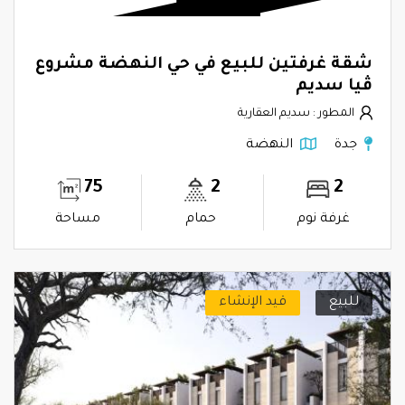
شقة غرفتين للبيع في حي النهضة مشروع
ڤيا سديم
المطور : سديم العقارية
جدة
النهضة
75
2
2
غرفة نوم
حمام
مساحة
للبيع
قيد الإنشاء