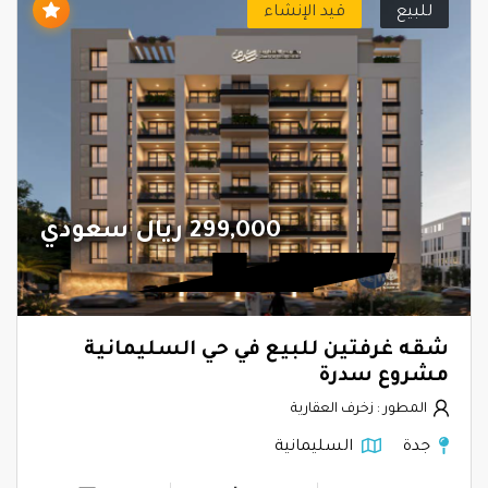
للبيع
قيد الإنشاء
299,000 ريال سعودي
شقه غرفتين للبيع في حي السليمانية
مشروع سدرة
المطور : زخرف العقارية
جدة
السليمانية