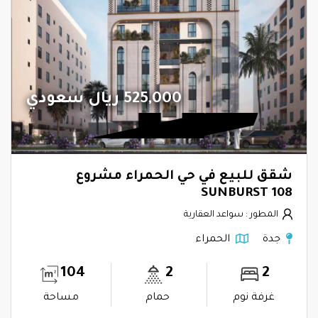
525,000 ريال سعودي
شقق للبيع في حي الحمراء مشروع
SUNBURST 108
المطور : سواعد العقارية
جدة
الحمراء
104
2
2
غرفة نوم
حمام
مساحة