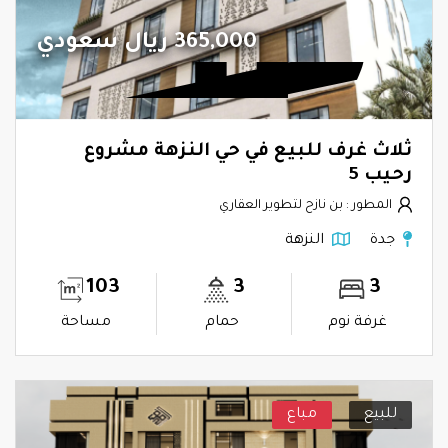
365,000 ريال سعودي
ثلاث غرف للبيع في حي النزهة مشروع
رحيب 5
المطور : بن نازح لتطوير العقاري
جدة
النزهة
103
3
3
غرفة نوم
حمام
مساحة
للبيع
مباع