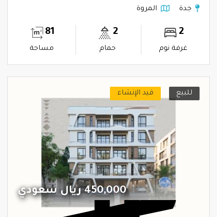
جدة
المروة
81
2
2
غرفة نوم
حمام
مساحة
للبيع
قيد الإنشاء
450,000 ريال سعودي