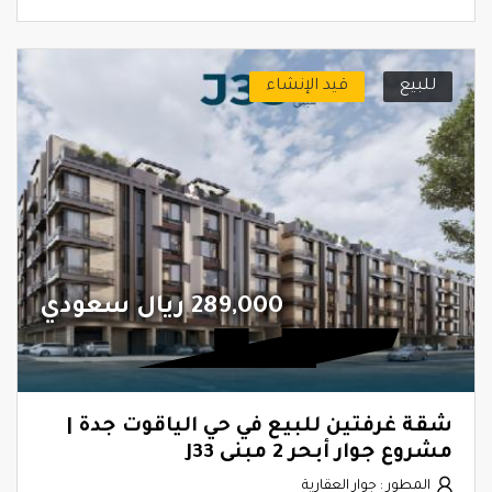
للبيع
قيد الإنشاء
289,000 ريال سعودي
شقة غرفتين للبيع في حي الياقوت جدة |
مشروع جوار أبحر 2 مبنى J33
المطور : جوار العقارية