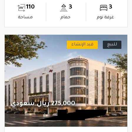
110
3
3
غرفة نوم
حمام
مساحة
للبيع
قيد الإنشاء
275,000 ريال سعودي