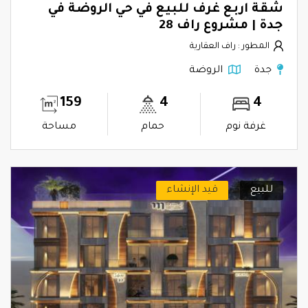
شقة اربع غرف للبيع في حي الروضة في
جدة | مشروع راف 28
المطور : راف العقارية
جدة
الروضة
159
4
4
غرفة نوم
حمام
مساحة
للبيع
قيد الإنشاء