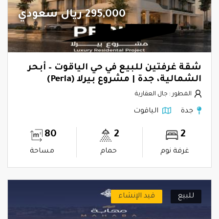
295,000 ريال سعودي
شقة غرفتين للبيع في حي الياقوت – أبحر
الشمالية، جدة | مشروع بيرلا (Perla)
المطور : جال العقارية
جدة
الياقوت
80
2
2
غرفة نوم
حمام
مساحة
للبيع
قيد الإنشاء