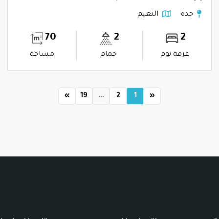
جدة
النعيم
70
2
2
غرفة نوم
حمام
مساحة
»
19
...
2
1
«