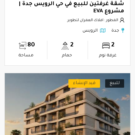
شقة غرفتين للبيع في حي الرويس جدة |
مشروع EVA
المطور : افلاك العمران لتطوير
جدة
الرويس
80
2
2
غرفة نوم
حمام
مساحة
للبيع
قيد الإنشاء