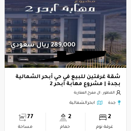
289,000 ريال سعودي
شقة غرفتين للبيع في حي أبحر الشمالية
بجدة | مشروع مهابة أبحر 2
المطور : ال مفرح العقارية
جدة
ابحرالشمالية
77
2
2
غرفة نوم
حمام
مساحة