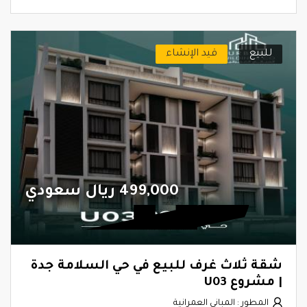
للبيع
قيد الإنشاء
499,000 ريال سعودي
شقة ثلاث غرف للبيع في حي السلامة جدة
| مشروع U03
المطور : المباني العمرانية