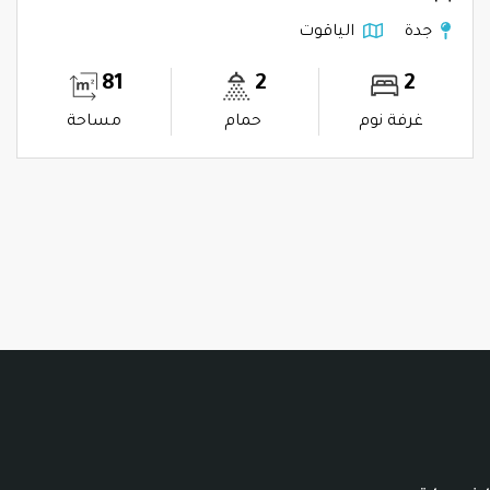
جدة
الياقوت
81
2
2
غرفة نوم
حمام
مساحة