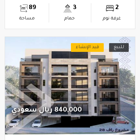
89
3
2
غرفة نوم
حمام
مساحة
للبيع
قيد الإنشاء
840,000 ريال سعودي