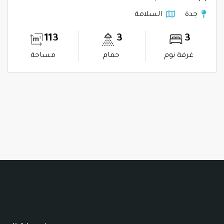
جدة
السلامة
113
3
3
غرفة نوم
حمام
مساحة