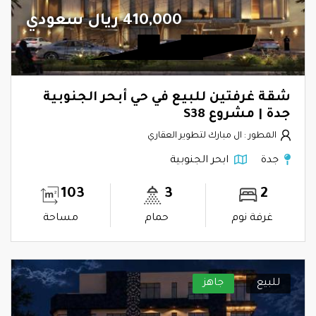
410,000 ريال سعودي
شقة غرفتين للبيع في حي أبحر الجنوبية
جدة | مشروع S38
المطور : ال مبارك لتطوير العقاري
جدة
ابحر الجنوبية
103
3
2
غرفة نوم
حمام
مساحة
للبيع
جاهز