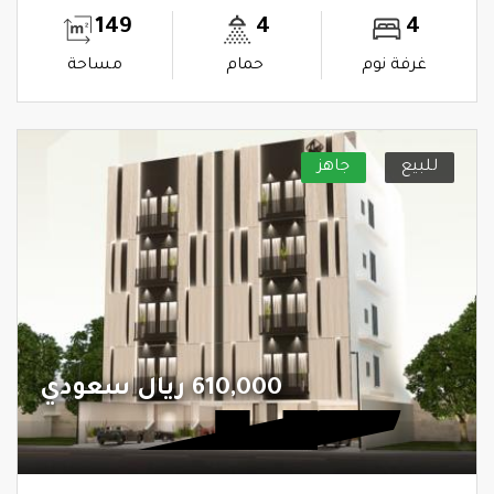
149
4
4
غرفة نوم
حمام
مساحة
للبيع
جاهز
610,000 ريال سعودي