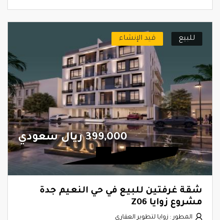
للبيع
قيد الإنشاء
399,000 ريال سعودي
شقة غرفتين للبيع في حي النعيم جدة
مشروع زوايا Z06
المطور : زوايا لتطوير العقاري