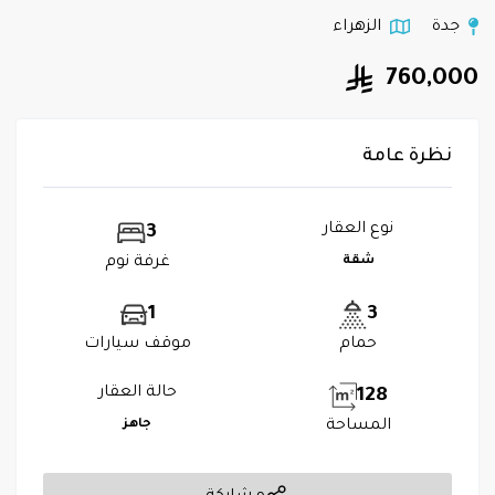
جدة
الزهراء
760,000
نظرة عامة
نوع العقار
3
شقة
غرفة نوم
1
3
حمام
موقف سيارات
حالة العقار
128
المساحة
جاهز