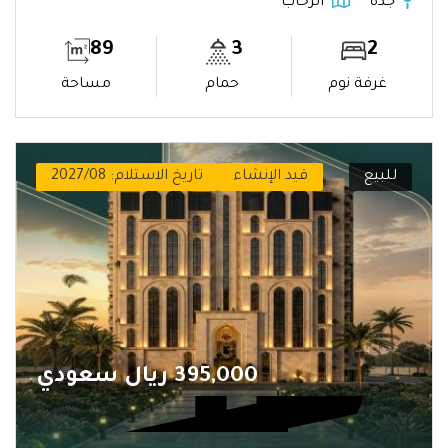
جدة
الرحاب
89
3
2
غرفة نوم
حمام
مساحة
للبيع
قيد الإنشاء
تاريخ الاستلام: 2027/08
395,000 ريال سعودي