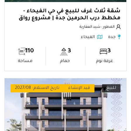
شقة ثلاث غرف للبيع في حي الفيحاء -
مخطط درب الحرمين جدة | مشروع رواق
المطور : شيد العقارية
جدة
الفيحاء
110
3
3
غرفة نوم
حمام
مساحة
للبيع
قيد الإنشاء
تاريخ الاستلام: 2027/08