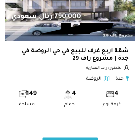
790,000 ريال سعودي
شقة اربع غرف للبيع في حي الروضة في
جدة | مشروع راف 29
المطور : راف العقارية
جدة
الروضة
149
4
4
غرفة نوم
حمام
مساحة