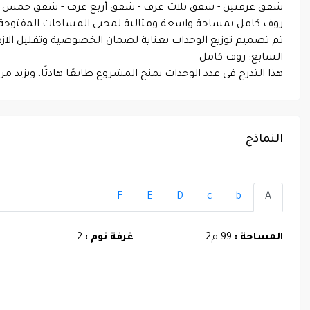
شقق غرفتين - شقق ثلاث غرف - شقق أربع غرف - شقق خمس 
روف كامل بمساحة واسعة ومثالية لمحبي المساحات المفتوحة توز
السابع: روف كامل
هذا التدرج في عدد الوحدات يمنح المشروع طابعًا هادئًا، ويزيد م
النماذج
F
E
D
c
b
A
المساحة :
99 م2
غرفة نوم :
2