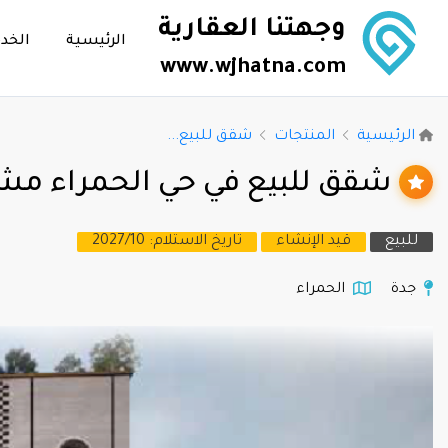
وجهتنا العقارية
الرئيسية
الخد
www.wjhatna.com
الرئيسية
المنتجات
شقق للبيع...
شقق للبيع في حي الحمراء مشروع RST 108
للبيع
قيد الإنشاء
تاريخ الاستلام: 2027/10
جدة
الحمراء