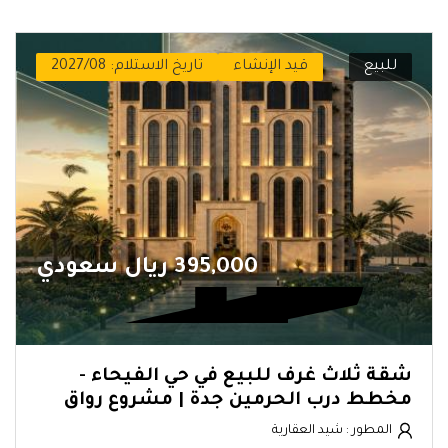
للبيع
قيد الإنشاء
تاريخ الاستلام: 2027/08
395,000 ريال سعودي
شقة ثلاث غرف للبيع في حي الفيحاء -
مخطط درب الحرمين جدة | مشروع رواق
المطور : شيد العقارية