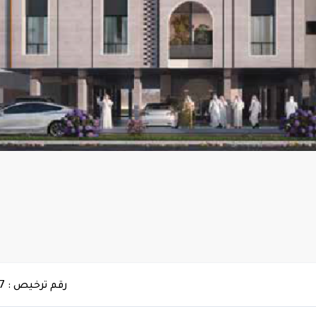
رقم ترخيص : 7200187277