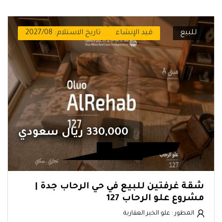
للبيع
قيد الإنشاء
تاريخ الاستلام: 2027/08
330,000 ريال سعودي
شقة غرفتين للبيع في حي الرحاب جدة |
مشروع علو الرحاب 127
المطور : علو الخير العقارية