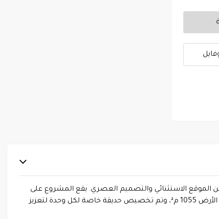
فايل
ية متكاملة تجمع بين الموقع الاستثنائي والتصميم العصري. يقع المشروع على
شارعين متظاهرين بواجهتين شرقية وغربية، مما يمنح جميع الوحدات إضاءة طبيعية ممتازة وتهوية مثالية طوال اليوم. تبلغ مساحة الأرض 1055 م²، وتم تخصيص حديقة خاصة لكل وحدة لتعزيز