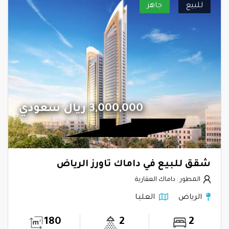
للبيع
جاهز
3,000,000 ريال سعودي
شقق للبيع في داماك تاورز الرياض
المطور : داماك العقارية
الرياض
العليـا
180
2
2