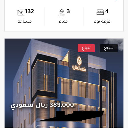
132
3
4
غرفة نوم
حمام
مساحة
للبيع
مباع
389,000 ريال سعودي