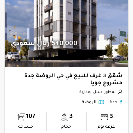
540,000 ريال سعودي
شقق 3 غرف للبيع في حي الروضة جدة
مشروع جويا
المطور : سبل العقارية
جدة
الروضة
107
3
3
غرفة نوم
حمام
مساحة