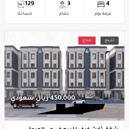
129
3
4
غرفة نوم
حمام
مساحة
للبيع
مباع
450,000 ريال سعودي