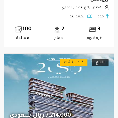
المطور : رافع لتطوير العقاري
جدة
الحمدانية
100
2
3
غرفة نوم
حمام
مساحة
للبيع
قيد الإنشاء
7,214,000 ريال سعودي