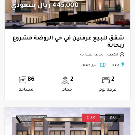
445,000 ريال سعودي
شقق للبيع غرفتين في حي الروضة مشروع
ريحانة
المطور : زخرف العقارية
جدة
الروضة
86
2
2
غرفة نوم
حمام
مساحة
للبيع
مباع