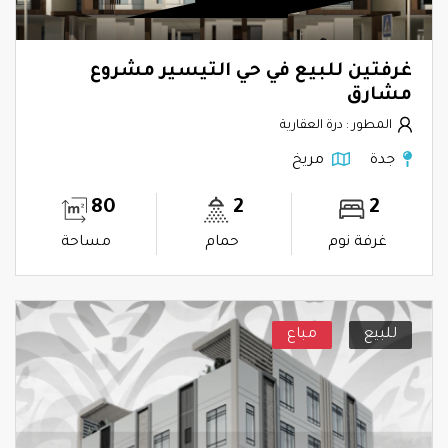
غرفتين للبيع في حي التيسير مشروع
مشارق
المطور : درة العقارية
جدة
مريخ
80
2
2
غرفة نوم
حمام
مساحة
للبيع
مباع