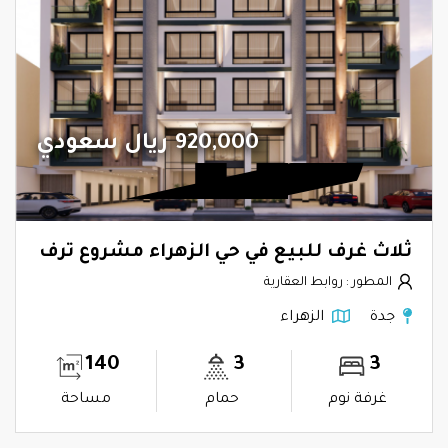
920,000 ريال سعودي
ثلاث غرف للبيع في حي الزهراء مشروع ترف
المطور : روابط العقارية
جدة
الزهراء
140
3
3
غرفة نوم
حمام
مساحة