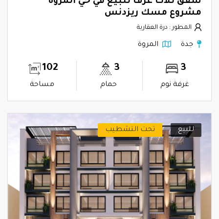
شقق ثلاث غرف للبيع في حي المروة
مشروع مسك ريزدنس
المطور : درة العقارية
جدة
المروة
102
3
3
غرفة نوم
حمام
مساحة
للبيع
تحت التشطيب