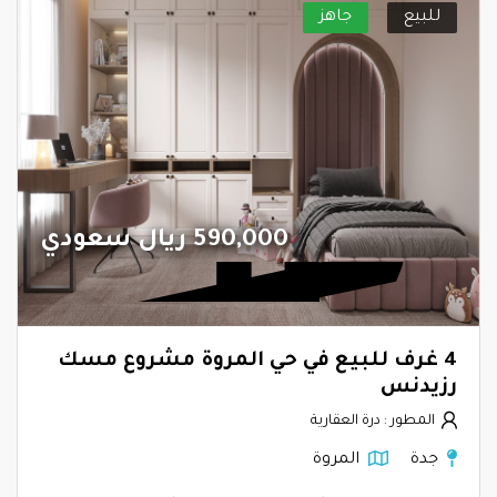
للبيع
جاهز
590,000 ريال سعودي
4 غرف للبيع في حي المروة مشروع مسك
رزيدنس
المطور : درة العقارية
جدة
المروة