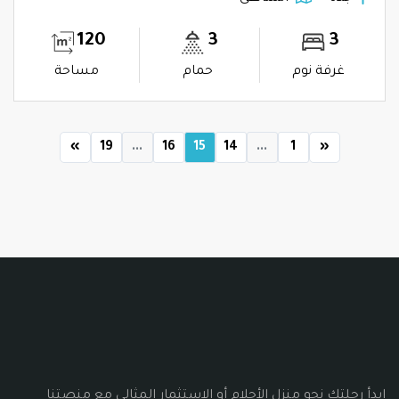
120
3
3
غرفة نوم
حمام
مساحة
»
19
...
16
15
14
...
1
«
ابدأ رحلتك نحو منزل الأحلام أو الاستثمار المثالي مع منصتنا