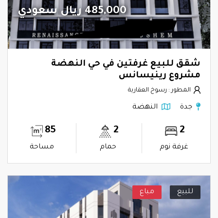
485,000 ريال سعودي
شقق للبيع غرفتين في حي النهضة
مشروع رينيسانس
المطور : رسوخ العقارية
جدة
النهضة
85
2
2
غرفة نوم
حمام
مساحة
للبيع
مباع