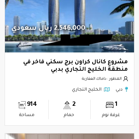
2,546,000 ريال سعودي
مشروع كانال كراون برج سكني فاخر في
منطقة الخليج التجاري بدبي
المطور : داماك العقارية
دبي
الخليج التجاري
914
2
1
غرفة نوم
حمام
مساحة