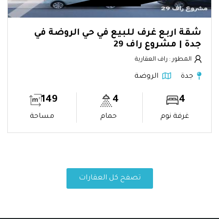
شقة اربع غرف للبيع في حي الروضة في
جدة | مشروع راف 29
المطور : راف العقارية
جدة
الروضة
149
4
4
غرفة نوم
حمام
مساحة
تصفح كل العقارات