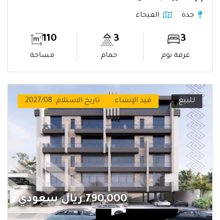
جدة
الفيحاء
110
3
3
غرفة نوم
حمام
مساحة
للبيع
قيد الإنشاء
تاريخ الاستلام: 2027/08
790,000 ريال سعودي