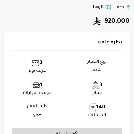
جدة
الزهراء
920,000
نظرة عامة
نوع العقار
3
شقة
غرفة نوم
1
3
حمام
موقف سيارات
حالة العقار
140
المساحة
مباع