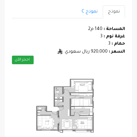
نموذج
نموذج C
المساحة :
140 م2
غرفة نوم :
3
حمام :
3
السعر :
920,000 ريال سعودي
احجز الآن