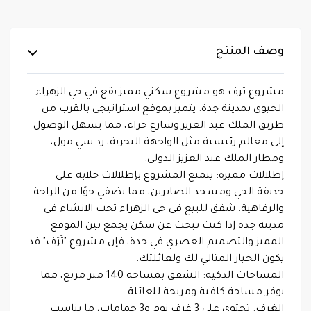
وصف المنتج
مشروع ترف هو مشروع سكني مميز يقع في حي الزهراء
الحيوي بمدينة جدة. يتميز بموقع استراتيجي بالقرب من
طريق الملك عبد العزيز وشارع حراء، مما يسهل الوصول
إلى معالم رئيسية مثل الواجهة البحرية، رد سي مول،
ومطار الملك عبد العزيز الدولي.
إطلالات مميزة: يتمتع المشروع بإطلالات خلابة على
حديقة الحي ومسجد الصابرين، مما يضفي جوًا من الراحة
والرفاهية. شقق للبيع في حي الزهراء تحت الانشاء في
مدينة جدة إذا كنت تبحث عن سكن يجمع بين الموقع
المميز والتصميم العصري في جدة، فإن مشروع "تَرَف" قد
يكون الخيار المثالي لك ولعائلتك.
المساحات الذكية: الشقق بمساحة 140 متر مربع، مما
يوفر مساحة كافية ومريحة للعائلة.
الغرف: تحتوي على 3 غرف نوم و3 حمامات، ما يناسب