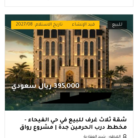
للبيع
قيد الإنشاء
تاريخ الاستلام: 2027/08
395,000 ريال سعودي
شقة ثلاث غرف للبيع في حي الفيحاء -
مخطط درب الحرمين جدة | مشروع رواق
المطور : شيد العقارية