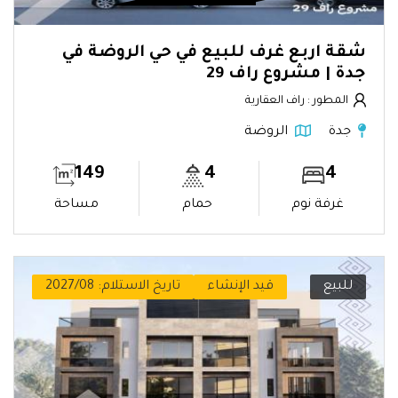
شقة اربع غرف للبيع في حي الروضة في
جدة | مشروع راف 29
المطور : راف العقارية
جدة
الروضة
149
4
4
غرفة نوم
حمام
مساحة
للبيع
قيد الإنشاء
تاريخ الاستلام: 2027/08