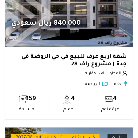
840,000 ريال سعودي
شقة اربع غرف للبيع في حي الروضة في
جدة | مشروع راف 28
المطور : راف العقارية
جدة
الروضة
159
4
4
غرفة نوم
حمام
مساحة
للبيع
قيد الإنشاء
تاريخ الاستلام: 2027/08