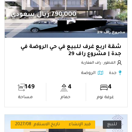
790,000 ريال سعودي
شقة اربع غرف للبيع في حي الروضة في
جدة | مشروع راف 29
المطور : راف العقارية
جدة
الروضة
149
4
4
غرفة نوم
حمام
مساحة
للبيع
قيد الإنشاء
تاريخ الاستلام: 2027/08