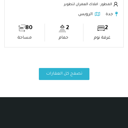
المطور : افلاك العمران لتطوير
جدة
الرويس
80
2
2
غرفة نوم
حمام
مساحة
تصفح كل العقارات