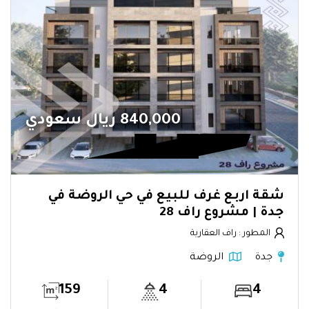
840,000 ريال سعودي
شقة اربع غرف للبيع في حي الروضة في
جدة | مشروع راف 28
المطور : راف العقارية
جدة
الروضة
159
4
4