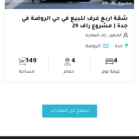
شقة اربع غرف للبيع في حي الروضة في
جدة | مشروع راف 29
المطور : راف العقارية
جدة
الروضة
149
4
4
غرفة نوم
حمام
مساحة
تصفح كل العقارات