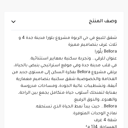
وصف المنتج
شقق للبيع في حي الربوة مشروع بلورا مدينة جدة 4 و
ثلاث غرف بتصاميم مميزة
Bellora پلّورا
عنوان للرقي… وتجربة سكنية بمعايير استثنائية.
في قلب مدينة جدة وفي موقع استراتيجي ينبض بالحياة،
يرتقي مشروع Bellora بفكرة السكن إلى مستوى جديد من
الفخامة والخصوصية.شقق سكنية بتصاميم معمارية
أنيقة، وتشطيبات عالية الجودة، ومساحات مدروسة
بعناية لتمنحك أسلوب حياة متكامل يجمع بين الراحة،
والهدوء، والذوق الرفيع.
Bellora… حيث يبدأ نمط الحياة الذي تستحقه.
نماذج الوحدات المتوفرة:
شقة 4 غرف
المساحة: 134 م²