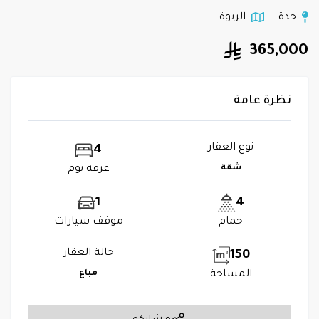
جدة
الربوة
365,000
نظرة عامة
نوع العقار
4
شقة
غرفة نوم
1
4
حمام
موقف سيارات
حالة العقار
150
المساحة
مباع