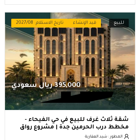
للبيع
قيد الإنشاء
تاريخ الاستلام: 2027/08
395,000 ريال سعودي
شقة ثلاث غرف للبيع في حي الفيحاء -
مخطط درب الحرمين جدة | مشروع رواق
المطور : شيد العقارية