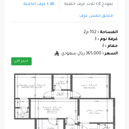
نموذج cd ثلاث غرف خلفية
ab ٤ غرف امامية
ملحق خمس غرف
المساحة :
102 م2
غرفة نوم :
3
حمام :
3
السعر :
365,000 ريال سعودي
احجز الآن