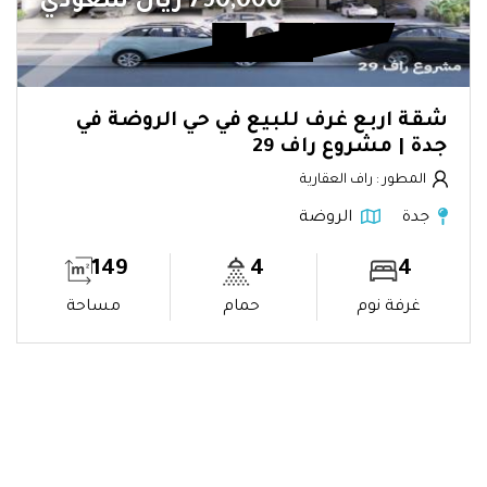
790,000 ريال سعودي
شقة اربع غرف للبيع في حي الروضة في
جدة | مشروع راف 29
المطور : راف العقارية
جدة
الروضة
149
4
4
غرفة نوم
حمام
مساحة