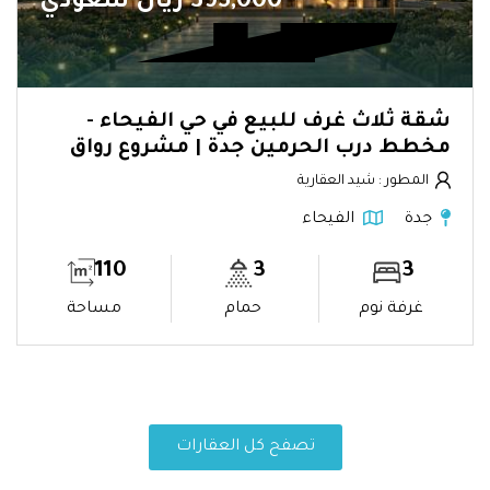
395,000 ريال سعودي
شقة ثلاث غرف للبيع في حي الفيحاء -
مخطط درب الحرمين جدة | مشروع رواق
المطور : شيد العقارية
جدة
الفيحاء
110
3
3
غرفة نوم
حمام
مساحة
تصفح كل العقارات