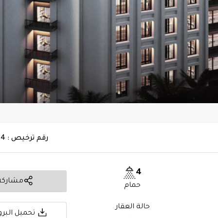
رقم ترخيص : 7200194964
4
مشاركة
حمام
حالة العقار
تحميل البرو