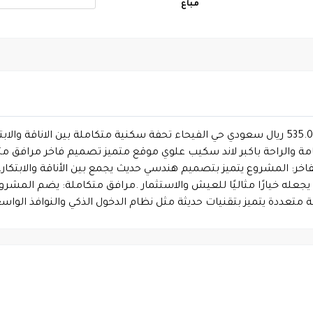
مباع
امتلك رفاهية الحياة في مشروع جراند سدنة باسعار تبدأ من 535.000 ريال سعودي حي الفيحاء تحفة
خامة والراحة باكبر لاند سكيب علوي موقع متميز تصميم فاخر مرافق م
: المشروع يتميز بتصميم هندسي حديث يجمع بين الأناقة والابتكار، 
 يجعله خيارًا مثاليًا للعيش والاستثمار .مرافق متكاملة: يضم المش
متعددة يتميز بتقنيات حديثة مثل نظام الدخول الذكي والنوافذ الواس