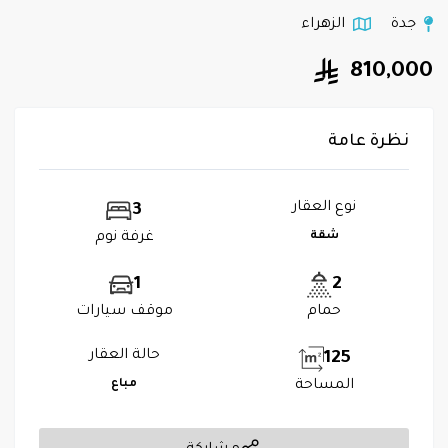
جدة
الزهراء
810,000
نظرة عامة
نوع العقار
3
شقة
غرفة نوم
1
2
حمام
موقف سيارات
حالة العقار
125
المساحة
مباع