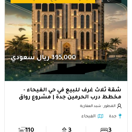
395,000 ريال سعودي
شقة ثلاث غرف للبيع في حي الفيحاء -
مخطط درب الحرمين جدة | مشروع رواق
المطور : شيد العقارية
جدة
الفيحاء
110
3
3