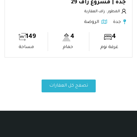
جدة | مشروع راف 29
المطور : راف العقارية
جدة
الروضة
149
4
4
غرفة نوم
حمام
مساحة
تصفح كل العقارات