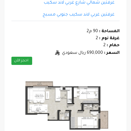
غرفتين شمالي شارع غربي لاند سكيب
غرفتين غربي لاند سكيب جنوبي مسبح
المساحة :
90 م2
غرفة نوم :
2
حمام :
2
السعر :
690,000 ريال سعودي
احجز الآن