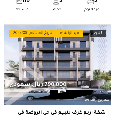
110
3
3
غرفة نوم
حمام
مساحة
للبيع
قيد الإنشاء
تاريخ الاستلام: 2027/08
790,000 ريال سعودي
شقة اربع غرف للبيع في حي الروضة في