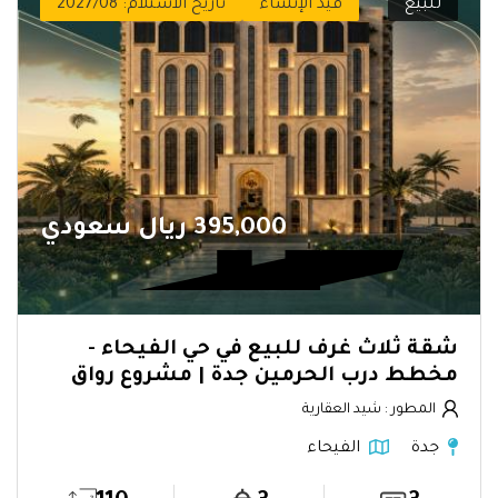
للبيع
قيد الإنشاء
تاريخ الاستلام: 2027/08
395,000 ريال سعودي
شقة ثلاث غرف للبيع في حي الفيحاء -
مخطط درب الحرمين جدة | مشروع رواق
المطور : شيد العقارية
جدة
الفيحاء