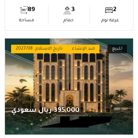
89
3
2
غرفة نوم
حمام
مساحة
للبيع
قيد الإنشاء
تاريخ الاستلام: 2027/08
395,000 ريال سعودي