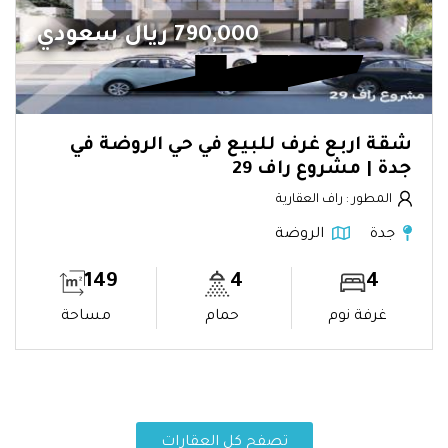
790,000 ريال سعودي
شقة اربع غرف للبيع في حي الروضة في
جدة | مشروع راف 29
المطور : راف العقارية
جدة
الروضة
149
4
4
غرفة نوم
حمام
مساحة
تصفح كل العقارات