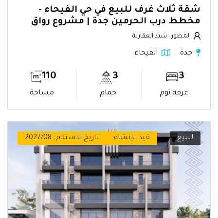
شقة ثلاث غرف للبيع في حي الفيحاء -
مخطط درب الحرمين جدة | مشروع رواق
المطور : شيد العقارية
جدة
الفيحاء
110
3
3
غرفة نوم
حمام
مساحة
للبيع
قيد الإنشاء
تاريخ الاستلام: 2027/08