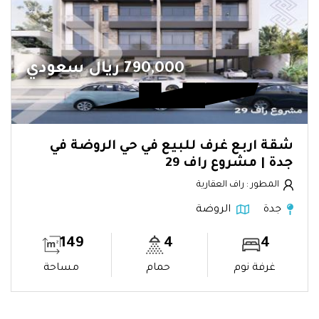
790,000 ريال سعودي
شقة اربع غرف للبيع في حي الروضة في
جدة | مشروع راف 29
المطور : راف العقارية
جدة
الروضة
149
4
4
غرفة نوم
حمام
مساحة