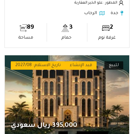
المطور : علو الخير العقارية
جدة
الرحاب
89
3
2
غرفة نوم
حمام
مساحة
للبيع
قيد الإنشاء
تاريخ الاستلام: 2027/08
395,000 ريال سعودي