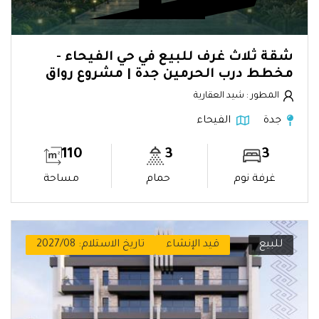
شقة ثلاث غرف للبيع في حي الفيحاء -
مخطط درب الحرمين جدة | مشروع رواق
المطور : شيد العقارية
جدة
الفيحاء
110
3
3
غرفة نوم
حمام
مساحة
للبيع
قيد الإنشاء
تاريخ الاستلام: 2027/08