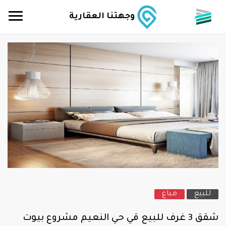
وجهتنا العقارية
للبيع
مباع
شقق 3 غرف للبيع قي حي النعيم مشروع بيوت