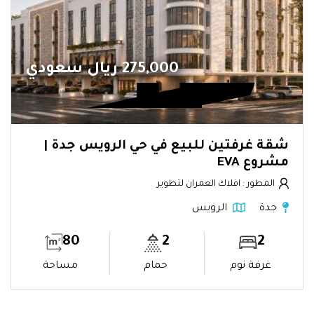
275,000 ريال سعودي
شقة غرفتين للبيع في حي الرويس جدة |
مشروع EVA
المطور : افلاك العمران لتطوير
جدة
الرويس
80
2
2
غرفة نوم
حمام
مساحة