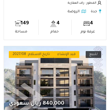
المطور : راف العقارية
جدة
الروضة
149
4
4
غرفة نوم
حمام
مساحة
للبيع
قيد الإنشاء
تاريخ الاستلام: 2027/08
840,000 ريال سعودي