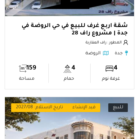
شقة اربع غرف للبيع في حي الروضة في
جدة | مشروع راف 28
المطور : راف العقارية
جدة
الروضة
159
4
4
غرفة نوم
حمام
مساحة
للبيع
قيد الإنشاء
تاريخ الاستلام: 2027/08