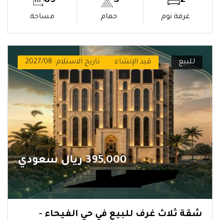
89
3
2
غرفة نوم
حمام
مساحة
للبيع
قيد الإنشاء
تاريخ الاستلام: 2027/08
395,000 ريال سعودي
شقة ثلاث غرف للبيع في حي الفيحاء -