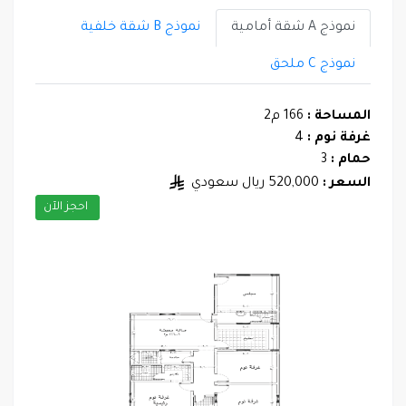
نموذج A شقة أمامية
نموذج B شقة خلفية
نموذج C ملحق
المساحة :
166 م2
غرفة نوم :
4
حمام :
3
السعر :
520,000 ريال سعودي
احجز الآن