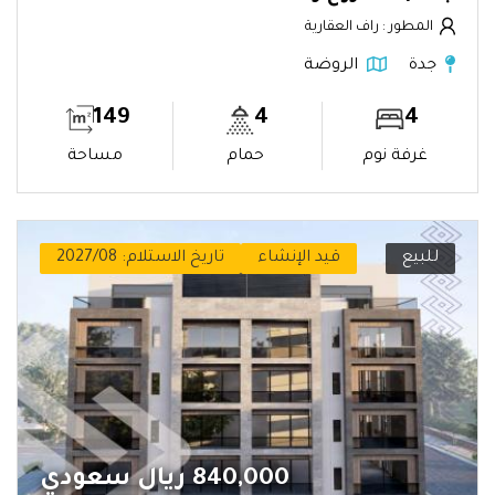
المطور : راف العقارية
جدة
الروضة
149
4
4
غرفة نوم
حمام
مساحة
للبيع
قيد الإنشاء
تاريخ الاستلام: 2027/08
840,000 ريال سعودي