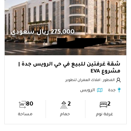
275,000 ريال سعودي
شقة غرفتين للبيع في حي الرويس جدة |
مشروع EVA
المطور : افلاك العمران لتطوير
جدة
الرويس
80
2
2
غرفة نوم
حمام
مساحة