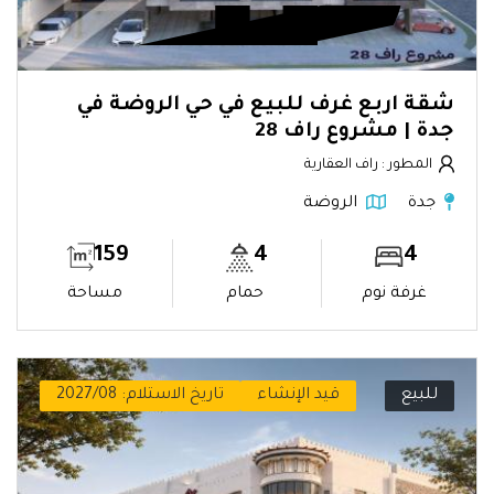
شقة اربع غرف للبيع في حي الروضة في
جدة | مشروع راف 28
المطور : راف العقارية
جدة
الروضة
159
4
4
غرفة نوم
حمام
مساحة
للبيع
قيد الإنشاء
تاريخ الاستلام: 2027/08