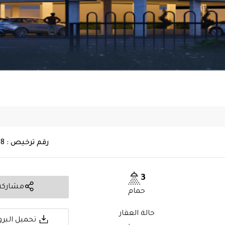
رقم ترخيص : 7200952868
3
مشاركة
حمام
حالة العقار
تحميل البرو