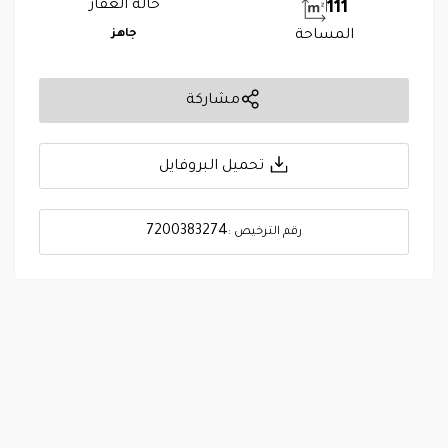
حالة العقار
111
المساحة
جاهز
مشاركة
تحميل البروفايل
7200383274
رقم الترخيص :