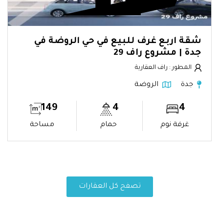
شقة اربع غرف للبيع في حي الروضة في
جدة | مشروع راف 29
المطور : راف العقارية
جدة
الروضة
149
4
4
غرفة نوم
حمام
مساحة
تصفح كل العقارات