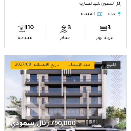
المطور : شيد العقارية
جدة
الفيحاء
110
3
3
غرفة نوم
حمام
مساحة
للبيع
قيد الإنشاء
تاريخ الاستلام: 2027/08
790,000 ريال سعودي