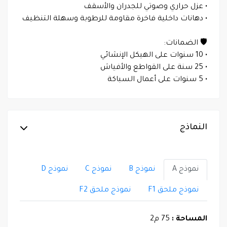
• عزل حراري وصوتي للجدران والأسقف
• دهانات داخلية فاخرة مقاومة للرطوبة وسهلة التنظيف
🛡️ الضمانات:
• 10 سنوات على الهيكل الإنشائي
• 25 سنة على القواطع والأفياش
• 5 سنوات على أعمال السباكة
النماذج
نموذج A
نموذج B
نموذج C
نموذج D
نموذج ملحق F1
نموذج ملحق F2
المساحة :
75 م2