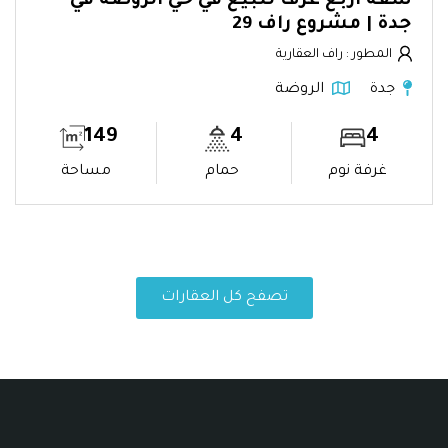
شقة اربع غرف للبيع في حي الروضة في
جدة | مشروع راف 29
المطور : راف العقارية
جدة
الروضة
149
4
4
غرفة نوم
حمام
مساحة
تصفح كل العقارات