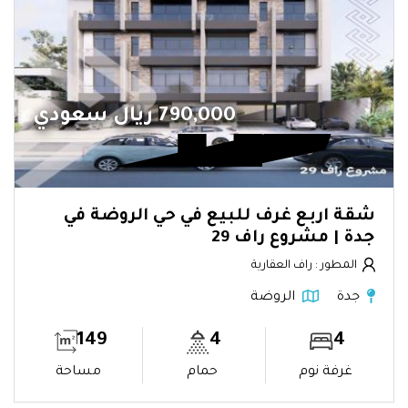
790,000 ريال سعودي
شقة اربع غرف للبيع في حي الروضة في
جدة | مشروع راف 29
المطور : راف العقارية
جدة
الروضة
149
4
4
غرفة نوم
حمام
مساحة