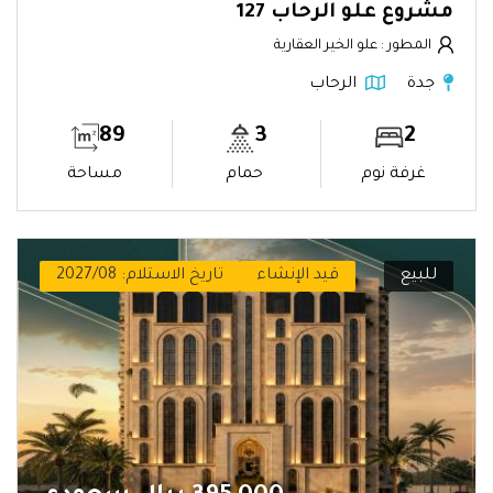
مشروع علو الرحاب 127
المطور : علو الخير العقارية
جدة
الرحاب
89
3
2
غرفة نوم
حمام
مساحة
للبيع
قيد الإنشاء
تاريخ الاستلام: 2027/08