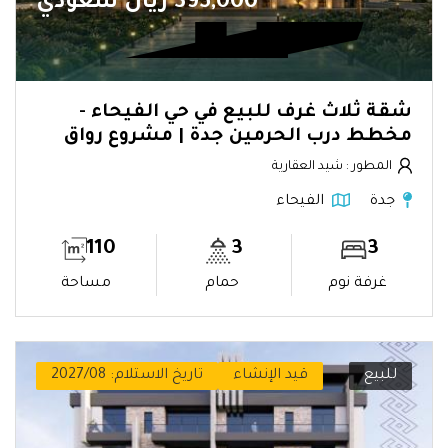
395,000 ريال سعودي
شقة ثلاث غرف للبيع في حي الفيحاء -
مخطط درب الحرمين جدة | مشروع رواق
المطور : شيد العقارية
جدة
الفيحاء
110
3
3
غرفة نوم
حمام
مساحة
للبيع
قيد الإنشاء
تاريخ الاستلام: 2027/08