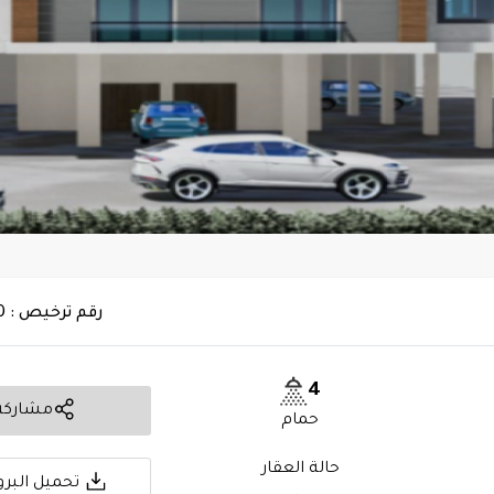
رقم ترخيص : 7200181230
4
مشاركة
حمام
حالة العقار
تحميل البرو