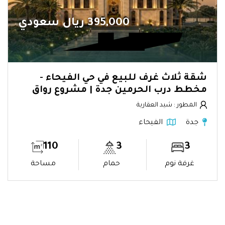
395,000 ريال سعودي
شقة ثلاث غرف للبيع في حي الفيحاء -
مخطط درب الحرمين جدة | مشروع رواق
المطور : شيد العقارية
جدة
الفيحاء
110
3
3
غرفة نوم
حمام
مساحة