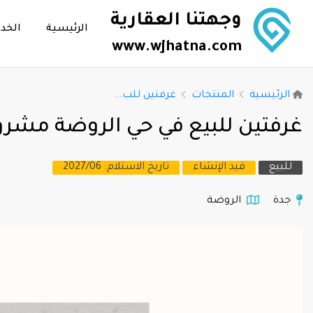
وجهتنا العقارية
الرئيسية
الخد
www.wjhatna.com
الرئيسية
المنتجات
غرفتين للب...
غرفتين للبيع في حي الروضة مشروع
للبيع
قيد الإنشاء
تاريخ الاستلام: 2027/06
جدة
الروضة