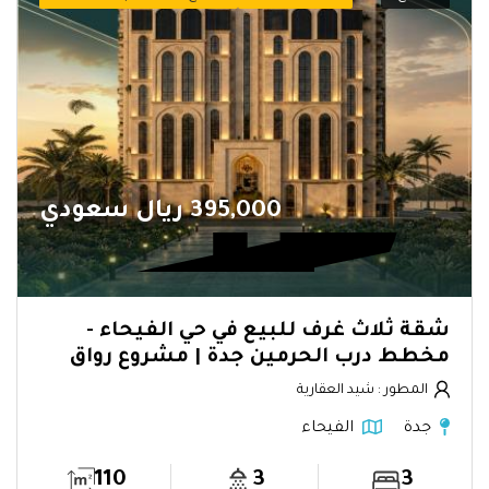
395,000 ريال سعودي
شقة ثلاث غرف للبيع في حي الفيحاء -
مخطط درب الحرمين جدة | مشروع رواق
المطور : شيد العقارية
جدة
الفيحاء
110
3
3