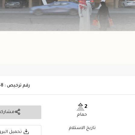
رقم ترخيص : 7200666748
2
مشاركة
حمام
تاريخ الاستلام
تحميل البرو