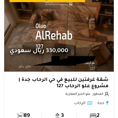
330,000 ريال سعودي
شقة غرفتين للبيع في حي الرحاب جدة |
مشروع علو الرحاب 127
المطور : علو الخير العقارية
جدة
الرحاب
89
3
2