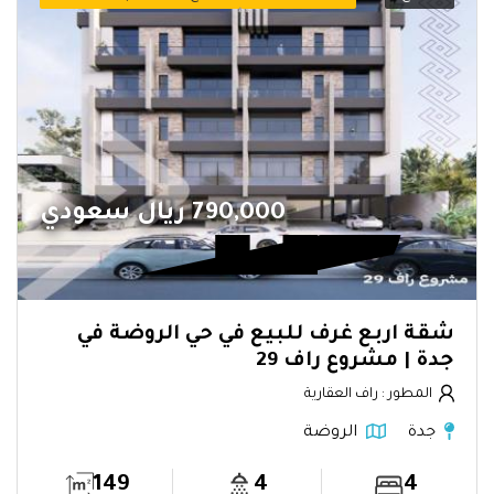
790,000 ريال سعودي
شقة اربع غرف للبيع في حي الروضة في
جدة | مشروع راف 29
المطور : راف العقارية
جدة
الروضة
149
4
4