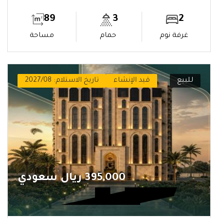
89
3
2
غرفة نوم
حمام
مساحة
للبيع
قيد الإنشاء
تاريخ الاستلام: 2027/08
395,000 ريال سعودي