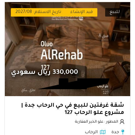
للبيع
قيد الإنشاء
تاريخ الاستلام: 2027/08
330,000 ريال سعودي
شقة غرفتين للبيع في حي الرحاب جدة |
مشروع علو الرحاب 127
المطور : علو الخير العقارية
جدة
الرحاب