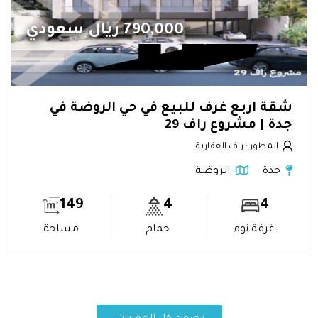
790,000 ريال سعودي
شقة اربع غرف للبيع في حي الروضة في
جدة | مشروع راف 29
المطور : راف العقارية
جدة
الروضة
149
4
4
غرفة نوم
حمام
مساحة