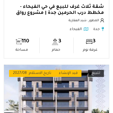
شقة ثلاث غرف للبيع في حي الفيحاء -
مخطط درب الحرمين جدة | مشروع رواق
المطور : شيد العقارية
جدة
الفيحاء
110
3
3
غرفة نوم
حمام
مساحة
للبيع
قيد الإنشاء
تاريخ الاستلام: 2027/08