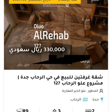
للبيع
قيد الإنشاء
تاريخ الاستلام: 2027/08
330,000 ريال سعودي
شقة غرفتين للبيع في حي الرحاب جدة |
مشروع علو الرحاب 127
المطور : علو الخير العقارية
جدة
الرحاب
89
3
2