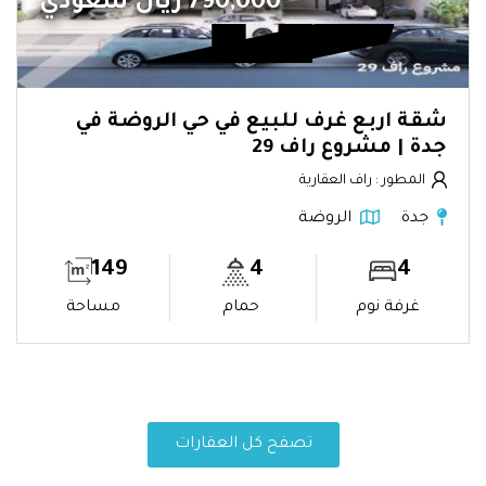
790,000 ريال سعودي
شقة اربع غرف للبيع في حي الروضة في
جدة | مشروع راف 29
المطور : راف العقارية
جدة
الروضة
149
4
4
غرفة نوم
حمام
مساحة
تصفح كل العقارات