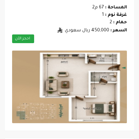
المساحة :
67 م2
غرفة نوم :
1
حمام :
2
السعر :
450,000 ريال سعودي
احجز الآن