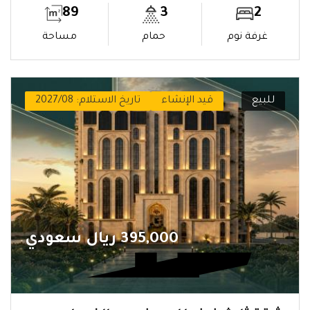
89
3
2
غرفة نوم
حمام
مساحة
للبيع
قيد الإنشاء
تاريخ الاستلام: 2027/08
395,000 ريال سعودي