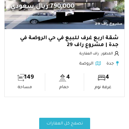
790,000 ريال سعودي
شقة اربع غرف للبيع في حي الروضة في
جدة | مشروع راف 29
المطور : راف العقارية
جدة
الروضة
149
4
4
غرفة نوم
حمام
مساحة
تصفح كل العقارات