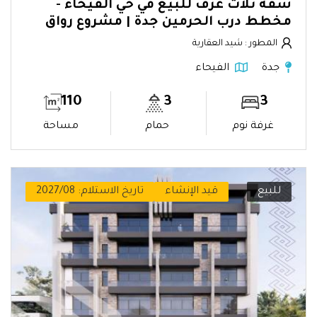
شقة ثلاث غرف للبيع في حي الفيحاء -
مخطط درب الحرمين جدة | مشروع رواق
المطور : شيد العقارية
جدة
الفيحاء
110
3
3
غرفة نوم
حمام
مساحة
للبيع
قيد الإنشاء
تاريخ الاستلام: 2027/08