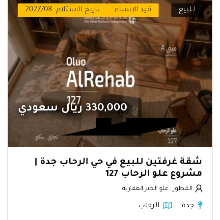
للبيع
قيد الإنشاء
تاريخ الاستلام: 2027/08
330,000 ريال سعودي
شقة غرفتين للبيع في حي الرحاب جدة |
مشروع علو الرحاب 127
المطور : علو الخير العقارية
جدة
الرحاب